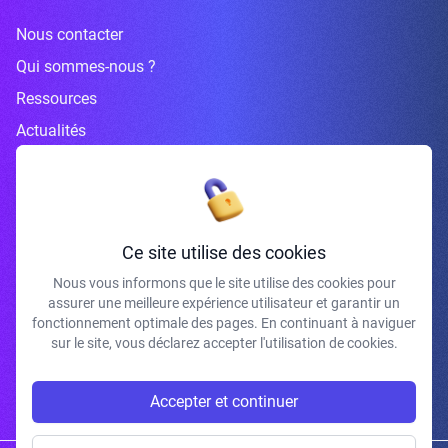
Nous contacter
Qui sommes-nous ?
Ressources
Actualités
Inscrivez-vous à la newsletter
Ce site utilise des cookies
Nous vous informons que le site utilise des cookies pour
assurer une meilleure expérience utilisateur et garantir un
J'accepte de recevoir vos e-mails et confirme avoir pris connaissance de
fonctionnement optimale des pages. En continuant à naviguer
votre politique de confidentialité et mentions légales.
sur le site, vous déclarez accepter l'utilisation de cookies.
S'INSCRIRE
Accepter et continuer