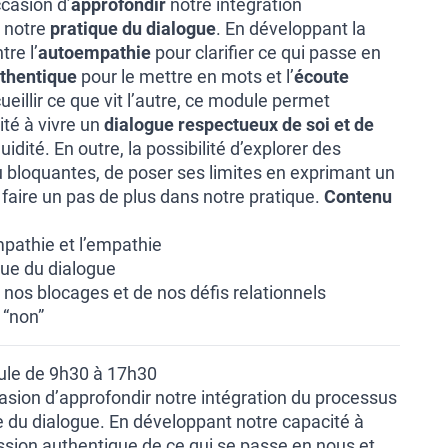
ccasion d’
approfondir
notre intégration
 notre
pratique du dialogue
. En développant la
tre l’
autoempathie
pour clarifier ce qui passe en
thentique
pour le mettre en mots et l’
écoute
eillir ce que vit l’autre, ce module permet
ité à vivre un
dialogue respectueux de soi et de
uidité. En outre, la possibilité d’explorer des
 ou bloquantes, de poser ses limites en exprimant un
 faire un pas de plus dans notre pratique.
Contenu
mpathie et l’empathie
ique du dialogue
 nos blocages et de nos défis relationnels
 “non”
ule de 9h30 à 17h30
asion d’approfondir notre intégration du processus
e du dialogue. En développant notre capacité à
ession authentique de ce qui se passe en nous et