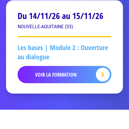
Du 14/11/26 au 15/11/26
NOUVELLE-AQUITAINE (33)
Les bases | Module 2 : Ouverture
au dialogue
VOIR LA FORMATION