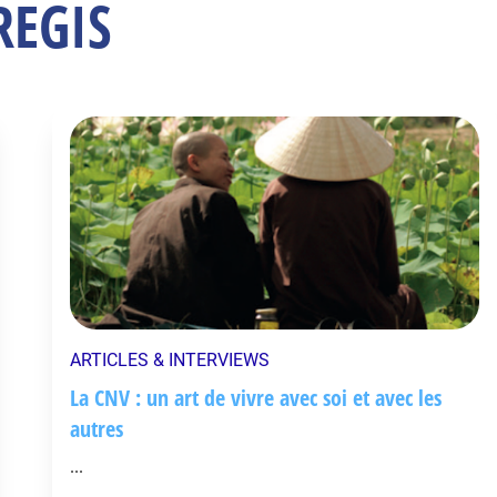
REGIS
ARTICLES & INTERVIEWS
La CNV : un art de vivre avec soi et avec les
autres
...