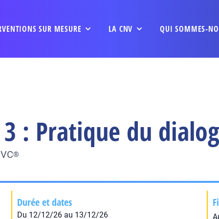
RVENTIONS SUR MESURE
LA CNV
QUI SOMMES-NO
3 : Pratique du dialo
NVC
®
Durée et dates
F
Du 12/12/26 au 13/12/26
A