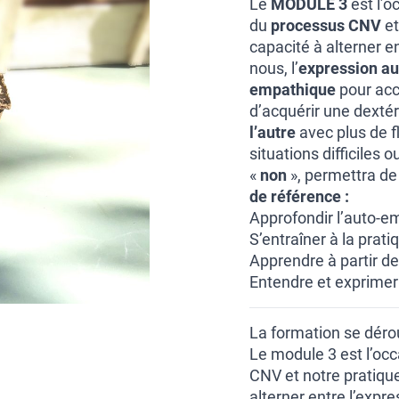
Le
MODULE 3
est l’o
du
processus CNV
et
capacité à alterner en
nous, l’
expression au
empathique
pour accu
d’acquérir une dextér
l’autre
avec plus de fl
situations difficiles
«
non
», permettra de
de référence :
Approfondir l’auto-e
S’entraîner à la prat
Apprendre à partir de
Entendre et exprimer
La formation se déro
Le module 3 est l’occ
CNV et notre pratiqu
alterner entre l’expr