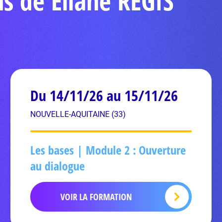
s de Eliane REGIS
Du 14/11/26 au 15/11/26
NOUVELLE-AQUITAINE (33)
Les bases | Module 2 : Ouverture
au dialogue
VOIR LA FORMATION