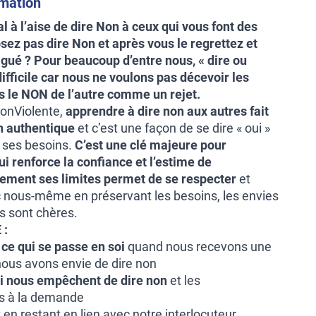
rmation
 à l’aise de dire Non à ceux qui vous font des
ez pas dire Non et après vous le regrettez et
igué ? Pour beaucoup d’entre nous, « dire ou
ifficile car nous ne voulons pas décevoir les
s le NON de l’autre comme un rejet.
onViolente,
apprendre à dire non aux autres fait
on authentique
et c’est une façon de se dire « oui »
e ses besoins.
C’est une clé majeure pour
qui renforce la confiance et
l’estime de
rement ses limites permet de se respecter
et
c nous-même en préservant les besoins, les envies
us sont chères.
 :
r ce qui se passe en soi
quand nous recevons une
ous avons envie de dire non
ui nous empêchent de dire non
et les
és à la demande
 en restant en lien avec notre interlocuteur