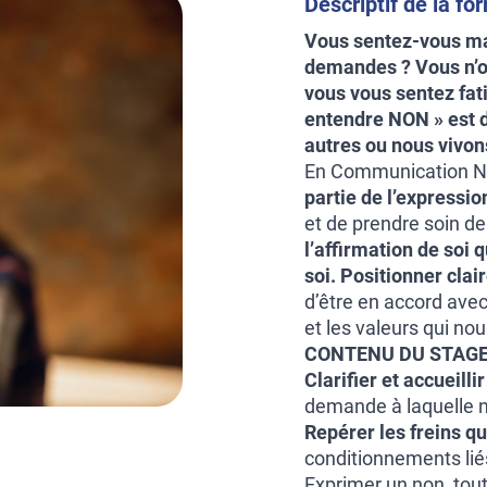
Descriptif de la fo
Vous sentez-vous mal
demandes ? Vous n’os
vous vous sentez fat
entendre NON » est d
autres ou nous vivon
En Communication N
partie de
l’expressi
et de prendre soin d
l’affirmation de soi 
soi.
Positionner clai
d’être en accord ave
et les valeurs qui no
CONTENU DU STAGE
Clarifier et accueilli
demande à laquelle n
Repérer les freins q
conditionnements li
Exprimer un non, tout