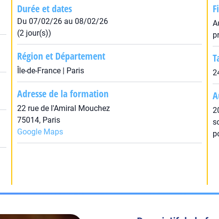
Durée et dates
F
Du 07/02/26 au 08/02/26
A
(2 jour(s))
p
Région et Département
T
Île-de-France | Paris
2
Adresse de la formation
A
22 rue de l'Amiral Mouchez
2
75014, Paris
s
Google Maps
p