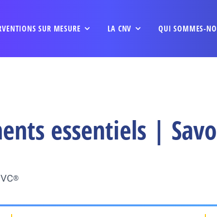
RVENTIONS SUR MESURE
LA CNV
QUI SOMMES-NO
nts essentiels | Savo
NVC
®