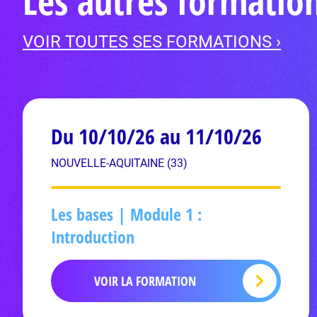
Les autres formation
VOIR TOUTES SES FORMATIONS ›
Du 10/10/26 au 11/10/26
NOUVELLE-AQUITAINE (33)
Les bases | Module 1 :
Introduction
VOIR LA FORMATION