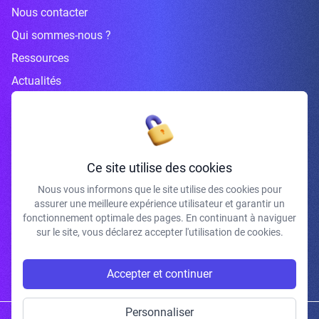
Nous contacter
Qui sommes-nous ?
Ressources
Actualités
Inscrivez-vous à la newsletter
Ce site utilise des cookies
Nous vous informons que le site utilise des cookies pour
assurer une meilleure expérience utilisateur et garantir un
J'accepte de recevoir vos e-mails et confirme avoir pris connaissance de
fonctionnement optimale des pages. En continuant à naviguer
votre politique de confidentialité et mentions légales.
sur le site, vous déclarez accepter l'utilisation de cookies.
S'INSCRIRE
Accepter et continuer
Personnaliser