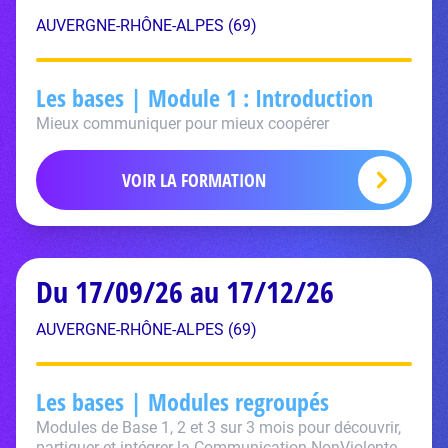
AUVERGNE-RHÔNE-ALPES (69)
Les bases | Module 1 : Introduction
Mieux communiquer pour mieux coopérer
VOIR LA FORMATION
Du 17/09/26 au 17/12/26
AUVERGNE-RHÔNE-ALPES (69)
Les bases | Modules regroupés
Modules de Base 1, 2 et 3 sur 3 mois pour découvrir,
partiquer et intégrer la Communication NonViolente