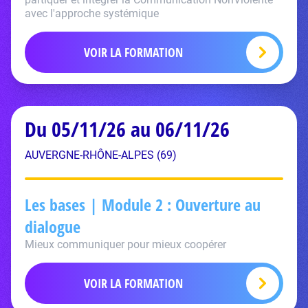
avec l'approche systémique
VOIR LA FORMATION
Du 05/11/26 au 06/11/26
AUVERGNE-RHÔNE-ALPES (69)
Les bases | Module 2 : Ouverture au
dialogue
Mieux communiquer pour mieux coopérer
VOIR LA FORMATION