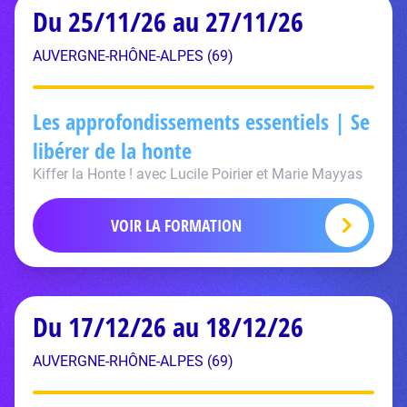
Du 25/11/26 au 27/11/26
AUVERGNE-RHÔNE-ALPES (69)
Les approfondissements essentiels | Se
libérer de la honte
Kiffer la Honte ! avec Lucile Poirier et Marie Mayyas
VOIR LA FORMATION
Du 17/12/26 au 18/12/26
AUVERGNE-RHÔNE-ALPES (69)