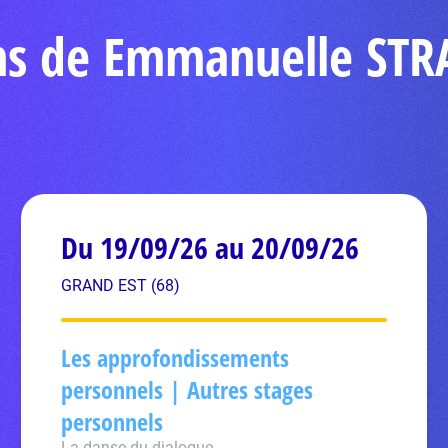
ons de Emmanuelle ST
Du 19/09/26 au 20/09/26
GRAND EST (68)
Les approfondissements
personnels | Autres stages
personnels
La danse du dialogue