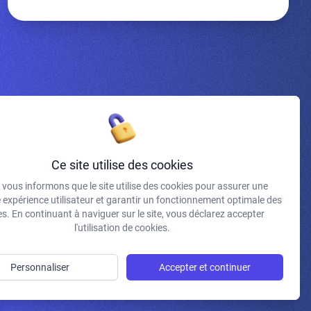
Inscrivez-vous à la newsletter
Ce site utilise des cookies
vous informons que le site utilise des cookies pour assurer une
J'accepte de recevoir vos e-mails et confirme avoir pris
e expérience utilisateur et garantir un fonctionnement optimale des
connaissance de votre politique de confidentialité et
s. En continuant à naviguer sur le site, vous déclarez accepter
mentions légales.
l'utilisation de cookies.
S'INSCRIRE
Personnaliser
Accepter et continuer