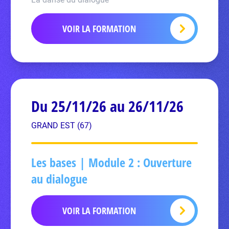
VOIR LA FORMATION
Du 25/11/26 au 26/11/26
GRAND EST (67)
Les bases | Module 2 : Ouverture
au dialogue
VOIR LA FORMATION