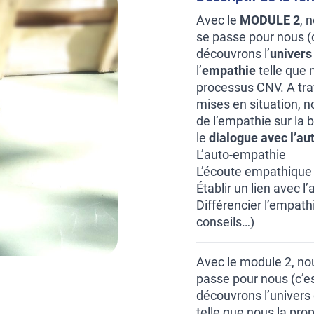
Avec le
MODULE 2
, 
se passe pour nous (c
découvrons l’
univers 
l’
empathie
telle que 
processus CNV. A tra
mises en situation, n
de l’empathie sur la
le
dialogue avec l’aut
L’auto-empathie
L’écoute empathique 
Établir un lien avec 
Différencier l’empath
conseils…)
Avec le module 2, nou
passe pour nous (c’es
découvrons l’univers d
telle que nous la pr