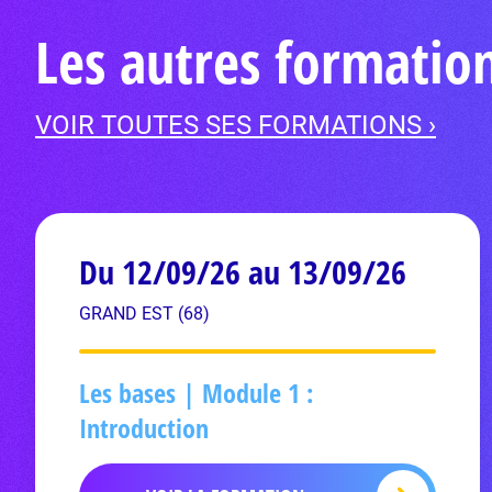
Les autres formati
VOIR TOUTES SES FORMATIONS ›
Du 12/09/26 au 13/09/26
GRAND EST (68)
Les bases | Module 1 :
Introduction