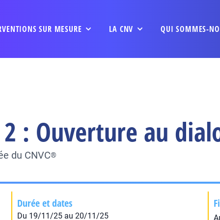
RVENTIONS SUR MESURE
LA CNV
QUI SOMMES-NO
 2 : Ouverture au dial
fiée du CNVC
®
Durée et dates
F
Du 19/11/25 au 20/11/25
A