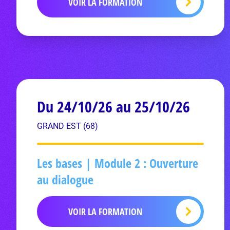
VOIR LA FORMATION
Du 24/10/26 au 25/10/26
GRAND EST (68)
Les bases | Module 2 : Ouverture
au dialogue
VOIR LA FORMATION