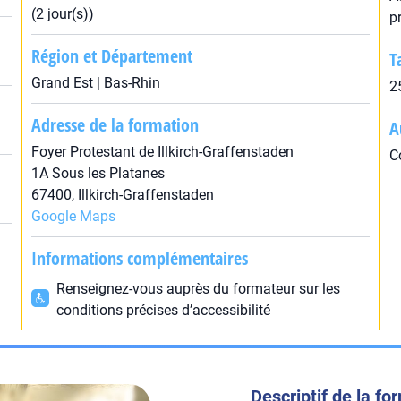
(2 jour(s))
p
Région et Département
T
Grand Est | Bas-Rhin
2
Adresse de la formation
A
Foyer Protestant de Illkirch-Graffenstaden
C
1A Sous les Platanes
67400, Illkirch-Graffenstaden
Google Maps
Informations complémentaires
Renseignez-vous auprès du formateur sur les
conditions précises d’accessibilité
Descriptif de la fo