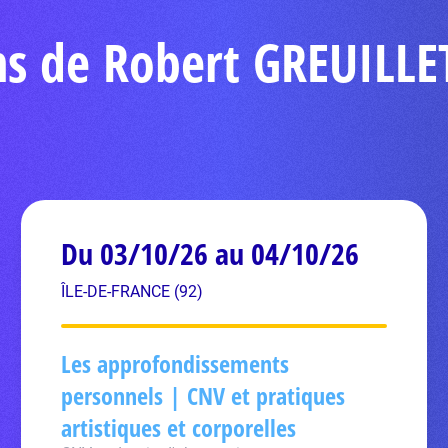
ns de Robert GREUILLE
Du 03/10/26 au 04/10/26
ÎLE-DE-FRANCE (92)
Les approfondissements
personnels | CNV et pratiques
artistiques et corporelles