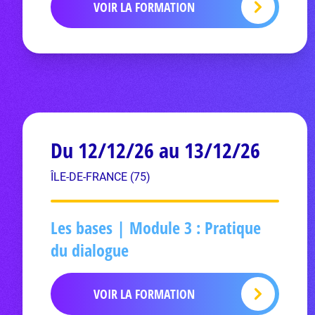
VOIR LA FORMATION
Du 12/12/26 au 13/12/26
ÎLE-DE-FRANCE (75)
Les bases | Module 3 : Pratique
du dialogue
VOIR LA FORMATION