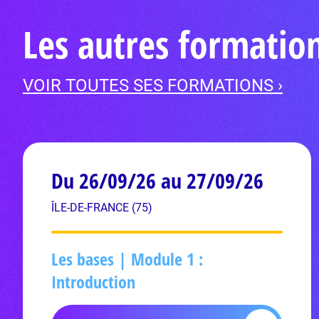
Les autres formatio
VOIR TOUTES SES FORMATIONS ›
Du 26/09/26 au 27/09/26
ÎLE-DE-FRANCE (75)
Les bases | Module 1 :
Introduction