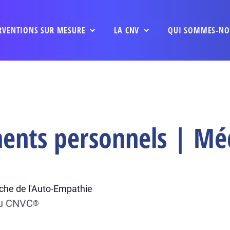
RVENTIONS SUR MESURE
LA CNV
QUI SOMMES-NO
nts personnels | Médi
oche de l'Auto-Empathie
du CNVC
®