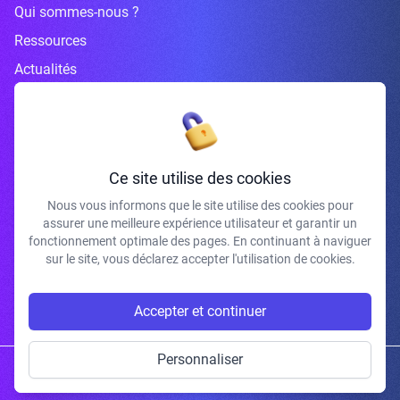
Qui sommes-nous ?
Ressources
Actualités
Inscrivez-vous à la newsletter
Ce site utilise des cookies
Nous vous informons que le site utilise des cookies pour
assurer une meilleure expérience utilisateur et garantir un
J'accepte de recevoir vos e-mails et confirme avoir pris connaissance de
fonctionnement optimale des pages. En continuant à naviguer
votre politique de confidentialité et mentions légales.
sur le site, vous déclarez accepter l'utilisation de cookies.
S'INSCRIRE
Accepter et continuer
Personnaliser
Copyright © 2026 | Gum Studio. Tous droits réservés.