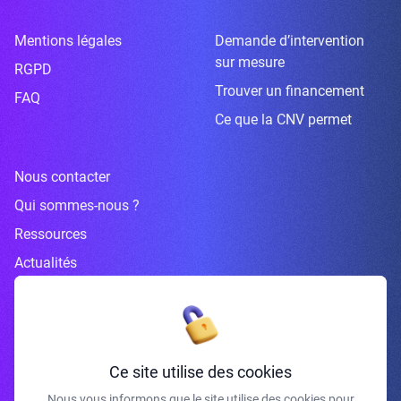
Mentions légales
Demande d’intervention
sur mesure
RGPD
Trouver un financement
FAQ
Ce que la CNV permet
Nous contacter
Qui sommes-nous ?
Ressources
Actualités
Inscrivez-vous à la newsletter
Ce site utilise des cookies
Nous vous informons que le site utilise des cookies pour