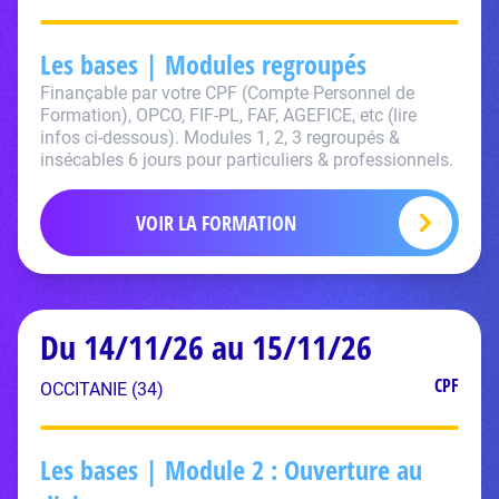
Les bases | Modules regroupés
Finançable par votre CPF (Compte Personnel de
Formation), OPCO, FIF-PL, FAF, AGEFICE, etc (lire
infos ci-dessous). Modules 1, 2, 3 regroupés &
insécables 6 jours pour particuliers & professionnels.
VOIR LA FORMATION
Du 14/11/26 au 15/11/26
CPF
OCCITANIE (34)
Les bases | Module 2 : Ouverture au