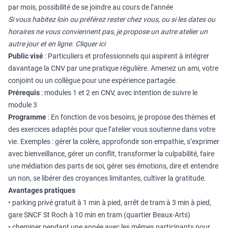
par mois, possibilité de se joindre au cours de l’année
Si vous habitez loin ou préférez rester chez vous, ou si les dates ou
horaires ne vous conviennent pas, je propose un autre atelier un
autre jour et en ligne. Cliquer
ici
Public visé
: Particuliers et professionnels qui aspirent à intégrer
davantage la CNV par une pratique régulière. Amenez un ami, votre
conjoint ou un collègue pour une expérience partagée.
Prérequis
: modules 1 et 2 en CNV, avec intention de suivre le
module 3
Programme
: En fonction de vos besoins, je propose des thèmes et
des exercices adaptés pour que l’atelier vous soutienne dans votre
vie. Exemples : gérer la colère, approfondir son empathie, s’exprimer
avec bienveillance, gérer un conflit, transformer la culpabilité, faire
une médiation des parts de soi, gérer ses émotions, dire et entendre
un non, se libérer des croyances limitantes, cultiver la gratitude.​
Avantages pratiques
• parking privé gratuit à 1 min à pied, arrêt de tram à 3 min à pied,
gare SNCF St Roch à 10 min en tram (quartier Beaux-Arts)
• cheminer pendant une année avec les mêmes participants pour