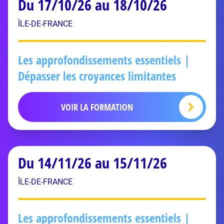
Du 17/10/26 au 18/10/26
ÎLE-DE-FRANCE
Les approfondissements essentiels |
Dépasser les croyances limitantes
VOIR LA FORMATION
Du 14/11/26 au 15/11/26
ÎLE-DE-FRANCE
Les approfondissements essentiels |