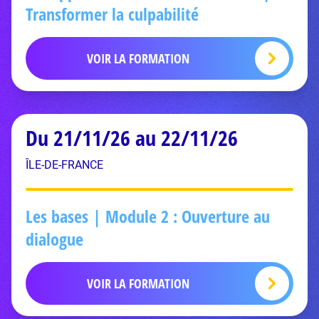
Transformer la culpabilité
VOIR LA FORMATION
Du 21/11/26 au 22/11/26
ÎLE-DE-FRANCE
Les bases | Module 2 : Ouverture au
dialogue
VOIR LA FORMATION