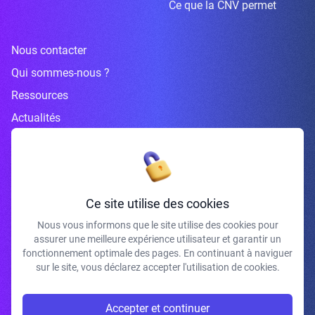
Ce que la CNV permet
Nous contacter
Qui sommes-nous ?
Ressources
Actualités
Inscrivez-vous à la newsletter
Ce site utilise des cookies
Nous vous informons que le site utilise des cookies pour
assurer une meilleure expérience utilisateur et garantir un
J'accepte de recevoir vos e-mails et confirme avoir pris connaissance de
fonctionnement optimale des pages. En continuant à naviguer
votre politique de confidentialité et mentions légales.
sur le site, vous déclarez accepter l'utilisation de cookies.
S'INSCRIRE
Accepter et continuer