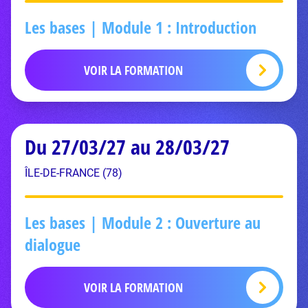
Les bases | Module 1 : Introduction
VOIR LA FORMATION
Du 27/03/27 au 28/03/27
ÎLE-DE-FRANCE (78)
Les bases | Module 2 : Ouverture au
dialogue
VOIR LA FORMATION