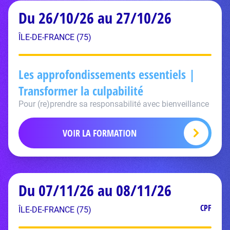
Du 26/10/26 au 27/10/26
ÎLE-DE-FRANCE (75)
Les approfondissements essentiels |
Transformer la culpabilité
Pour (re)prendre sa responsabilité avec bienveillance
VOIR LA FORMATION
Du 07/11/26 au 08/11/26
CPF
ÎLE-DE-FRANCE (75)