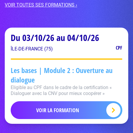
VOIR TOUTES SES FORMATIONS ›
Du 03/10/26 au 04/10/26
CPF
ÎLE-DE-FRANCE (75)
Les bases | Module 2 : Ouverture au
dialogue
Eligible au CPF dans le cadre de la certification «
Dialoguer avec la CNV pour mieux coopérer »
VOIR LA FORMATION