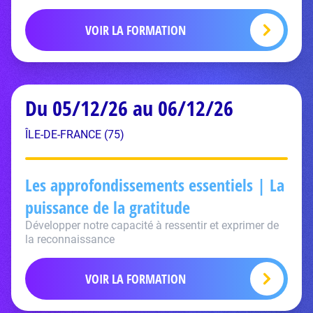
VOIR LA FORMATION
Du 05/12/26 au 06/12/26
ÎLE-DE-FRANCE (75)
Les approfondissements essentiels | La
puissance de la gratitude
Développer notre capacité à ressentir et exprimer de
la reconnaissance
VOIR LA FORMATION