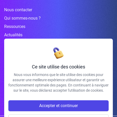
Nous contacter
Qui sommes-nous ?
Ressources
Actualités
Inscrivez-vous à la newsletter
Ce site utilise des cookies
Nous vous informons que le site utilise des cookies pour
assurer une meilleure expérience utilisateur et garantir un
J'accepte de recevoir vos e-mails et confirme avoir pris connaissance de
fonctionnement optimale des pages. En continuant à naviguer
votre politique de confidentialité et mentions légales.
sur le site, vous déclarez accepter l'utilisation de cookies.
S'INSCRIRE
Accepter et continuer