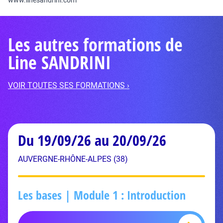
www.linesandrini.com
Les autres formations de
Line SANDRINI
VOIR TOUTES SES FORMATIONS ›
Du 19/09/26 au 20/09/26
AUVERGNE-RHÔNE-ALPES (38)
Les bases | Module 1 : Introduction