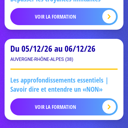
VOIR LA FORMATION
Du 05/12/26 au 06/12/26
AUVERGNE-RHÔNE-ALPES (38)
Les approfondissements essentiels |
Savoir dire et entendre un «NON»
VOIR LA FORMATION