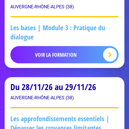
AUVERGNE-RHÔNE-ALPES (38)
Les bases | Module 3 : Pratique du
dialogue
VOIR LA FORMATION
Du 28/11/26 au 29/11/26
AUVERGNE-RHÔNE-ALPES (38)
Les approfondissements essentiels |
Dépasser les croyances limitantes