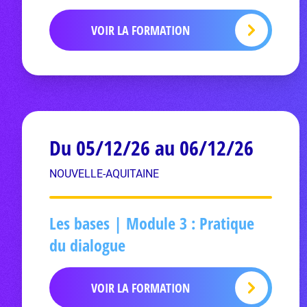
VOIR LA FORMATION
Du 05/12/26 au 06/12/26
NOUVELLE-AQUITAINE
Les bases | Module 3 : Pratique
du dialogue
VOIR LA FORMATION