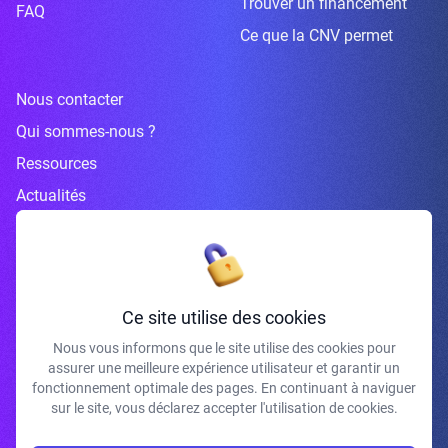
Trouver un financement
FAQ
Ce que la CNV permet
Nous contacter
Qui sommes-nous ?
Ressources
Actualités
Inscrivez-vous à la newsletter
Ce site utilise des cookies
Nous vous informons que le site utilise des cookies pour
assurer une meilleure expérience utilisateur et garantir un
J'accepte de recevoir vos e-mails et confirme avoir pris connaissance de
fonctionnement optimale des pages. En continuant à naviguer
votre politique de confidentialité et mentions légales.
sur le site, vous déclarez accepter l'utilisation de cookies.