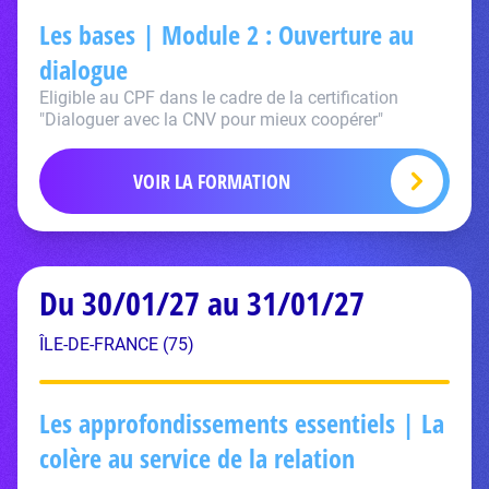
Les bases | Module 2 : Ouverture au
dialogue
Eligible au CPF dans le cadre de la certification
"Dialoguer avec la CNV pour mieux coopérer"
VOIR LA FORMATION
Du 30/01/27 au 31/01/27
ÎLE-DE-FRANCE (75)
Les approfondissements essentiels | La
colère au service de la relation