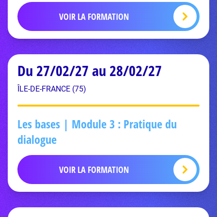
VOIR LA FORMATION
Du 27/02/27 au 28/02/27
ÎLE-DE-FRANCE (75)
Les bases | Module 3 : Pratique du
dialogue
VOIR LA FORMATION