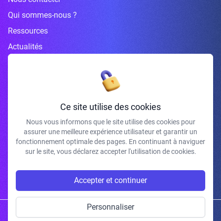
Qui sommes-nous ?
Ressources
Actualités
Inscrivez-vous à la newsletter
Ce site utilise des cookies
Nous vous informons que le site utilise des cookies pour
assurer une meilleure expérience utilisateur et garantir un
J'accepte de recevoir vos e-mails et confirme avoir pris connaissance de
fonctionnement optimale des pages. En continuant à naviguer
votre politique de confidentialité et mentions légales.
sur le site, vous déclarez accepter l'utilisation de cookies.
S'INSCRIRE
Accepter et continuer
Personnaliser
Copyright © 2026 | Gum Studio. Tous droits réservés.