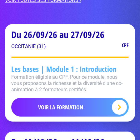
VOIR TOUTES SES FORMATIONS ›
Du 26/09/26 au 27/09/26
CPF
OCCITANIE (31)
Les bases | Module 1 : Introduction
Formation éligible au CPF. Pour ce module, nous
vous proposons la richesse et la diversité d'une co-
animation à 2 formateurs certifiés.
VOIR LA FORMATION