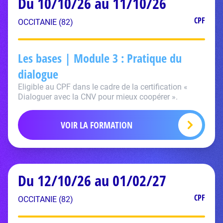
Du 10/10/26 au 11/10/26
CPF
OCCITANIE (82)
Les bases | Module 3 : Pratique du
dialogue
Eligible au CPF dans le cadre de la certification «
Dialoguer avec la CNV pour mieux coopérer ».
VOIR LA FORMATION
Du 12/10/26 au 01/02/27
CPF
OCCITANIE (82)