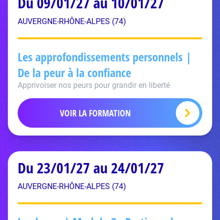
Du 09/01/27 au 10/01/27
AUVERGNE-RHÔNE-ALPES (74)
Les approfondissements personnels |
De la peur à la confiance
Apprivoiser nos peurs pour grandir en liberté
VOIR LA FORMATION
Du 23/01/27 au 24/01/27
AUVERGNE-RHÔNE-ALPES (74)