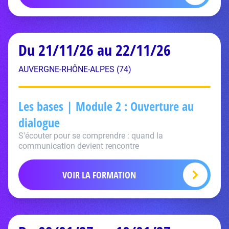
Du 21/11/26 au 22/11/26
AUVERGNE-RHÔNE-ALPES (74)
Les bases | Module 2 : Ouverture au
dialogue
S'écouter pour se comprendre : quand la
communication devient rencontre
VOIR LA FORMATION