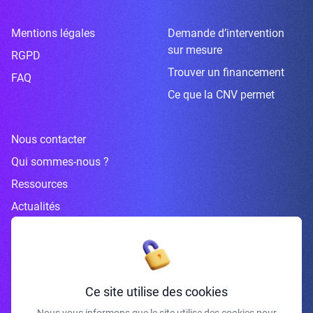
Mentions légales
Demande d’intervention
sur mesure
RGPD
Trouver un financement
FAQ
Ce que la CNV permet
Nous contacter
Qui sommes-nous ?
Ressources
Actualités
Inscrivez-vous à la newsletter
Ce site utilise des cookies