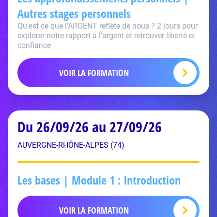
Autres stages personnels
Qu'est ce que l'ARGENT reflète de nous ? 2 jours pour
explorer notre rapport à l'argent et retrouver liberté et
confiance
VOIR LA FORMATION
Du 26/09/26 au 27/09/26
AUVERGNE-RHÔNE-ALPES (74)
Les bases | Module 1 : Introduction
VOIR LA FORMATION