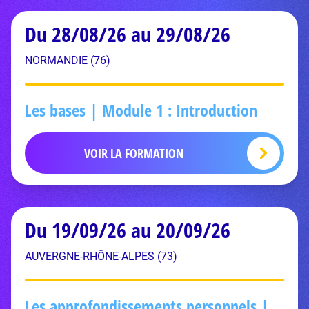
Du 28/08/26 au 29/08/26
NORMANDIE (76)
Les bases | Module 1 : Introduction
VOIR LA FORMATION
Du 19/09/26 au 20/09/26
AUVERGNE-RHÔNE-ALPES (73)
Les approfondissements personnels |