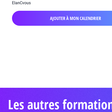
ElanCvous
AJOUTER À MON CALENDRIER
Les autres formatio