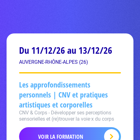
Du 11/12/26 au 13/12/26
AUVERGNE-RHÔNE-ALPES (26)
Les approfondissements
personnels | CNV et pratiques
artistiques et corporelles
CNV & Corps - Développer ses perceptions
sensorielles et (re)trouver la voie·x du corps
VOIR LA FORMATION