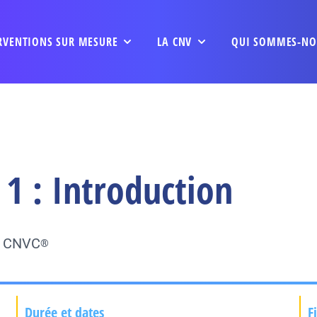
RVENTIONS SUR MESURE
LA CNV
QUI SOMMES-NO
1 : Introduction
du CNVC
®
Durée et dates
F