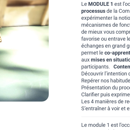
Le
MODULE 1
est l’o
processus
de la Comm
expérimenter la noti
mécanismes de fonct
de mieux vous compren
favorise ou entrave l
échanges en grand gr
permet le
co-appren
aux
mises en situati
participants.
Conten
Découvrir l’intention
Repérer nos habitudes
Présentation du proc
Clarifier puis exprim
Les 4 manières de r
S’entraîner à voir et
Le module 1 est l’occ