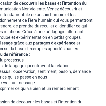
ccasion de
découvrir les bases
et l’
intention du
unication NonViolente. Venez découvrir et
on fondamentale de besoin humain et les
ionnement de l’être humain qui vous permettront
dre, de prendre du recul et d’identifier ce qui
es relations. Grâce à une pédagogie alternant
oupe et expérimentation en petits groupes, il
tissage
grâce aux
partages d’expérience
et
on
sur la base d’exemples apportés par les
u de référence
:
 du processus
 de langage qui entravent la relation
essus : observation, sentiment, besoin, demande
er ce qui se passe en nous
ecevoir un message
 exprimer ce qui va bien et un remerciement
asion de découvrir les bases et l’intention du