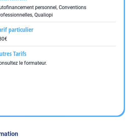
utofinancement personnel, Conventions
rofessionnelles, Qualiopi
arif particulier
30€
utres Tarifs
onsultez le formateur.
rmation