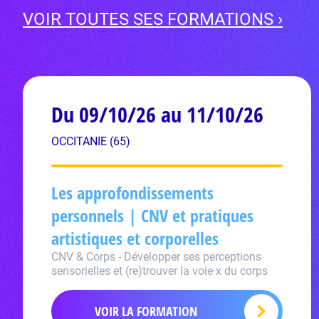
VOIR TOUTES SES FORMATIONS ›
Du 09/10/26 au 11/10/26
OCCITANIE (65)
Les approfondissements
personnels | CNV et pratiques
artistiques et corporelles
CNV & Corps - Développer ses perceptions
sensorielles et (re)trouver la voie·x du corps
VOIR LA FORMATION