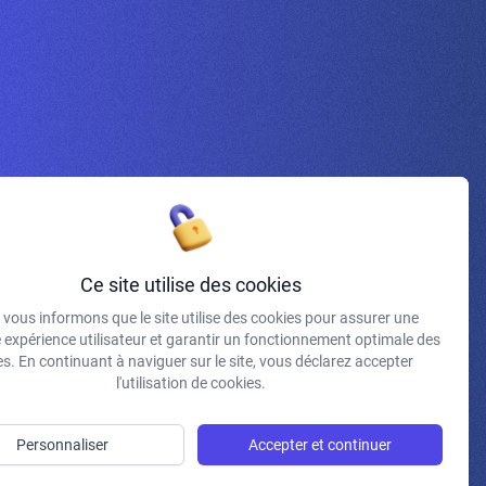
Inscrivez-vous à la newsletter
Ce site utilise des cookies
vous informons que le site utilise des cookies pour assurer une
J'accepte de recevoir vos e-mails et confirme avoir pris
e expérience utilisateur et garantir un fonctionnement optimale des
connaissance de votre politique de confidentialité et
s. En continuant à naviguer sur le site, vous déclarez accepter
mentions légales.
l'utilisation de cookies.
S'INSCRIRE
Personnaliser
Accepter et continuer