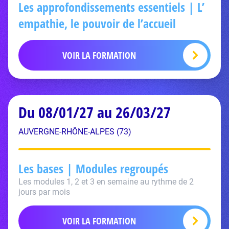
Les approfondissements essentiels | L’
empathie, le pouvoir de l’accueil
VOIR LA FORMATION
Du 08/01/27 au 26/03/27
AUVERGNE-RHÔNE-ALPES (73)
Les bases | Modules regroupés
Les modules 1, 2 et 3 en semaine au rythme de 2
jours par mois
VOIR LA FORMATION