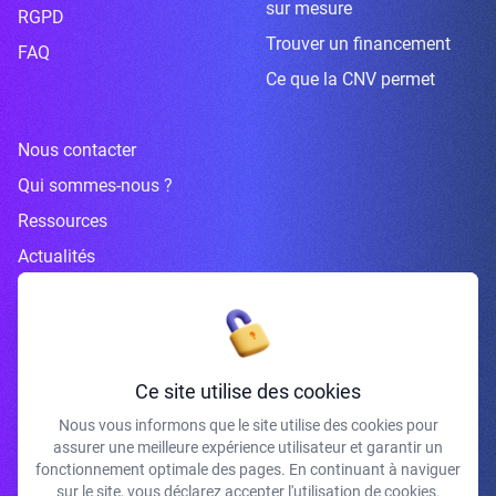
sur mesure
RGPD
Trouver un financement
FAQ
Ce que la CNV permet
Nous contacter
Qui sommes-nous ?
Ressources
Actualités
Inscrivez-vous à la newsletter
Ce site utilise des cookies
Nous vous informons que le site utilise des cookies pour
assurer une meilleure expérience utilisateur et garantir un
J'accepte de recevoir vos e-mails et confirme avoir pris connaissance de
fonctionnement optimale des pages. En continuant à naviguer
votre politique de confidentialité et mentions légales.
sur le site, vous déclarez accepter l'utilisation de cookies.