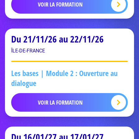
VOIR LA FORMATION
Du 21/11/26 au 22/11/26
ÎLE-DE-FRANCE
Les bases | Module 2 : Ouverture au
dialogue
VOIR LA FORMATION
Du 16/01/27 au 17/01/27