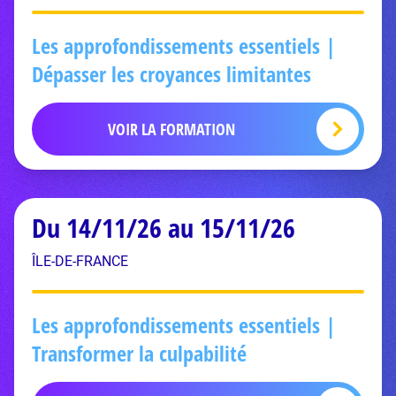
Les approfondissements essentiels |
Dépasser les croyances limitantes
VOIR LA FORMATION
Du 14/11/26 au 15/11/26
ÎLE-DE-FRANCE
Les approfondissements essentiels |
Transformer la culpabilité