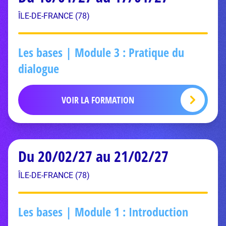
ÎLE-DE-FRANCE (78)
Les bases | Module 3 : Pratique du
dialogue
VOIR LA FORMATION
Du 20/02/27 au 21/02/27
ÎLE-DE-FRANCE (78)
Les bases | Module 1 : Introduction