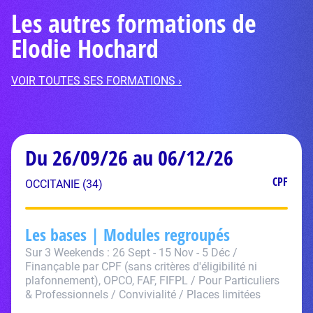
Les autres formations de
Elodie Hochard
VOIR TOUTES SES FORMATIONS ›
Du 26/09/26 au 06/12/26
CPF
OCCITANIE (34)
Les bases | Modules regroupés
Sur 3 Weekends : 26 Sept - 15 Nov - 5 Déc /
Finançable par CPF (sans critères d'éligibilité ni
plafonnement), OPCO, FAF, FIFPL / Pour Particuliers
& Professionnels / Convivialité / Places limitées