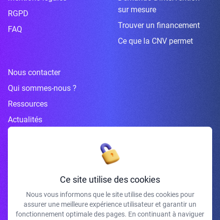
sur mesure
RGPD
Trouver un financement
FAQ
Ce que la CNV permet
Nous contacter
Qui sommes-nous ?
Ressources
Actualités
Inscrivez-vous à la newsletter
Ce site utilise des cookies
Nous vous informons que le site utilise des cookies pour
assurer une meilleure expérience utilisateur et garantir un
J'accepte de recevoir vos e-mails et confirme avoir pris connaissance de
fonctionnement optimale des pages. En continuant à naviguer