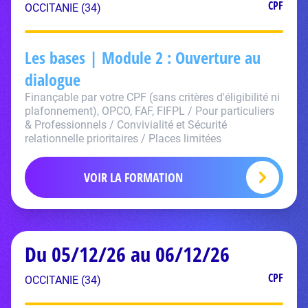
CPF
OCCITANIE (34)
Les bases | Module 2 : Ouverture au
dialogue
Finançable par votre CPF (sans critères d'éligibilité ni
plafonnement), OPCO, FAF, FIFPL / Pour particuliers
& Professionnels / Convivialité et Sécurité
relationnelle prioritaires / Places limitées
VOIR LA FORMATION
Du 05/12/26 au 06/12/26
CPF
OCCITANIE (34)