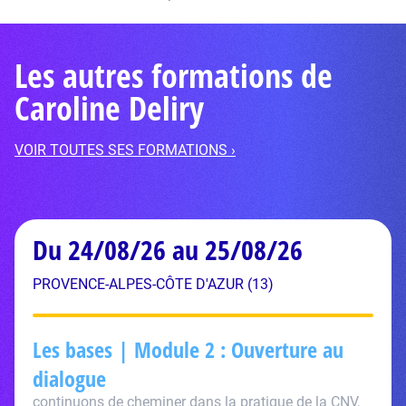
Les autres formations de
Caroline Deliry
VOIR TOUTES SES FORMATIONS ›
Du 24/08/26 au 25/08/26
PROVENCE-ALPES-CÔTE D'AZUR (13)
Les bases | Module 2 : Ouverture au
dialogue
continuons de cheminer dans la pratique de la CNV,