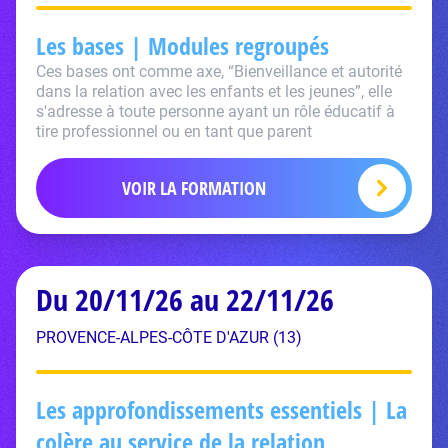
Les bases | Modules regroupés
Ces bases ont comme axe, “Bienveillance et autorité
dans la relation avec les enfants et les jeunes”, elle
s'adresse à toute personne ayant un rôle éducatif à
tire professionnel ou en tant que parent
VOIR LA FORMATION
Du 20/11/26 au 22/11/26
PROVENCE-ALPES-CÔTE D'AZUR (13)
Les approfondissements essentiels | La
colère au service de la relation