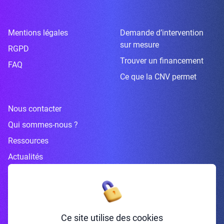
Mentions légales
Demande d’intervention
sur mesure
RGPD
Trouver un financement
FAQ
Ce que la CNV permet
Nous contacter
Qui sommes-nous ?
Ressources
Actualités
Inscrivez-vous à la newsletter
Ce site utilise des cookies