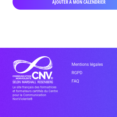
AJOUTER À MON CALENDRIER
Mentions légales
RGPD
FAQ
Le site français des formatrices
et formateurs certifiés du Centre
pour la Communication
NonViolente®