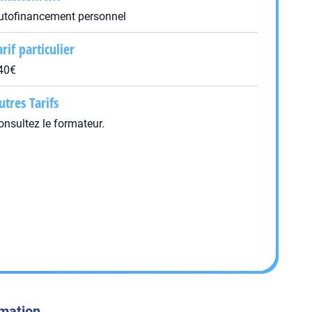
utofinancement personnel
arif particulier
40€
utres Tarifs
onsultez le formateur.
rmation