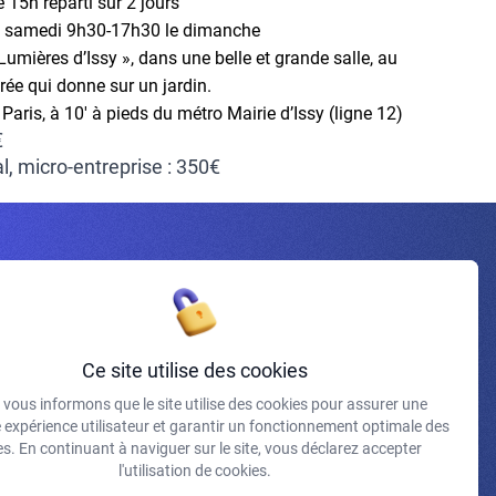
 15h réparti sur 2 jours
e samedi 9h30-17h30 le dimanche
Lumières d’Issy », dans une belle et grande salle, au
rée qui donne sur un jardin.
 Paris, à 10′ à pieds du métro Mairie d’Issy (ligne 12)
€
al, micro-entreprise : 350€
Inscrivez-vous à la newsletter
Ce site utilise des cookies
vous informons que le site utilise des cookies pour assurer une
J'accepte de recevoir vos e-mails et confirme avoir pris
e expérience utilisateur et garantir un fonctionnement optimale des
connaissance de votre politique de confidentialité et
s. En continuant à naviguer sur le site, vous déclarez accepter
mentions légales.
l'utilisation de cookies.