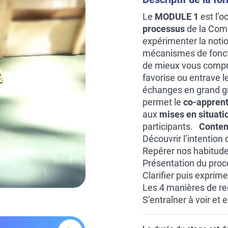
Le
MODULE 1
est l’o
processus
de la Comm
expérimenter la noti
mécanismes de fonct
de mieux vous compren
favorise ou entrave l
échanges en grand gr
permet le
co-appren
aux
mises en situati
participants.
Conten
Découvrir l’intention
Repérer nos habitudes
Présentation du proc
Clarifier puis exprim
Les 4 manières de r
S’entraîner à voir et