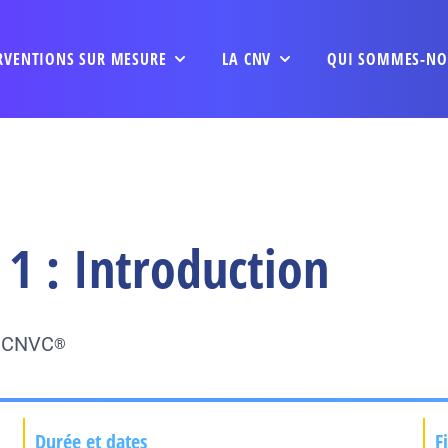
RVENTIONS SUR MESURE
LA CNV
QUI SOMMES-NO
1 : Introduction
u CNVC
®
Durée et dates
F