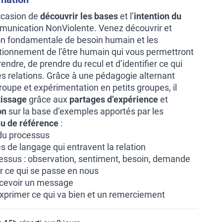
ccasion de
découvrir les bases
et l’
intention du
unication NonViolente. Venez découvrir et
on fondamentale de besoin humain et les
ionnement de l’être humain qui vous permettront
dre, de prendre du recul et d’identifier ce qui
es relations. Grâce à une pédagogie alternant
oupe et expérimentation en petits groupes, il
tissage
grâce aux
partages d’expérience
et
on
sur la base d’exemples apportés par les
u de référence
:
 du processus
 de langage qui entravent la relation
essus : observation, sentiment, besoin, demande
er ce qui se passe en nous
ecevoir un message
 exprimer ce qui va bien et un remerciement