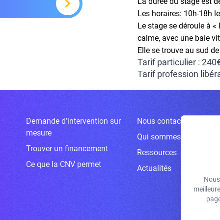
La durée du stage est de
Les horaires:
10h-18h l
Le stage se déroule à « 
calme, avec une baie vit
Elle se trouve au sud de
Tarif particulier : 240
Tarif profession libér
Demande d’intervention sur
Nous contacter
mesure
Qui sommes-nous ?
Trouver un financement
Ressources
Ce que la CNV permet
Actualités
Nous 
meilleur
page