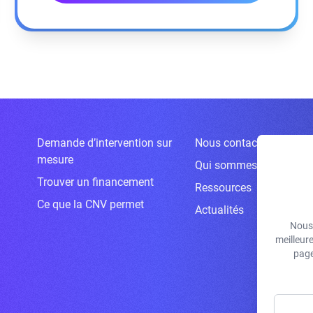
Demande d’intervention sur
Nous contacter
mesure
Qui sommes-nous ?
Trouver un financement
Ressources
Ce que la CNV permet
Actualités
Nous 
meilleur
page