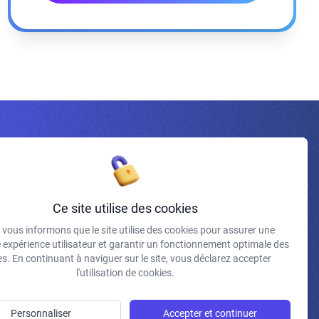
Inscrivez-vous à la newsletter
Ce site utilise des cookies
vous informons que le site utilise des cookies pour assurer une
J'accepte de recevoir vos e-mails et confirme avoir pris
e expérience utilisateur et garantir un fonctionnement optimale des
connaissance de votre politique de confidentialité et
s. En continuant à naviguer sur le site, vous déclarez accepter
mentions légales.
l'utilisation de cookies.
S'INSCRIRE
Personnaliser
Accepter et continuer