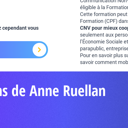
Communication NonVio
éligible à la Formati
Cette formation peut
Formation (CPF) dans 
z cependant vous
CNV pour mieux coo
seulement aux perso
l’Économie Sociale et
parapublic, entrepris
Pour en savoir plus sur
savoir comment mobil
ns de Anne Ruellan