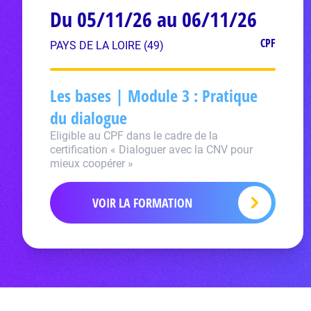
Du 05/11/26 au 06/11/26
CPF
PAYS DE LA LOIRE (49)
Les bases | Module 3 : Pratique
du dialogue
Eligible au CPF dans le cadre de la
certification « Dialoguer avec la CNV pour
mieux coopérer »
VOIR LA FORMATION