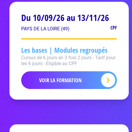
Du 10/09/26 au 13/11/26
CPF
PAYS DE LA LOIRE (49)
Les bases | Modules regroupés
Cursus de 6 jours en 3 fois 2 jours - Tarif pour
les 6 jours - Eligible au CPF
VOIR LA FORMATION