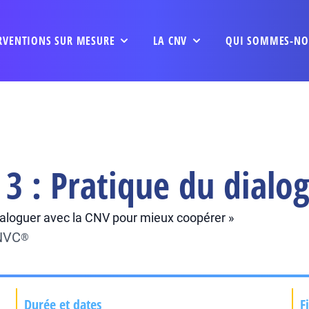
RVENTIONS SUR MESURE
LA CNV
QUI SOMMES-NO
3 : Pratique du dialo
 Dialoguer avec la CNV pour mieux coopérer »
CNVC
®
Durée et dates
F