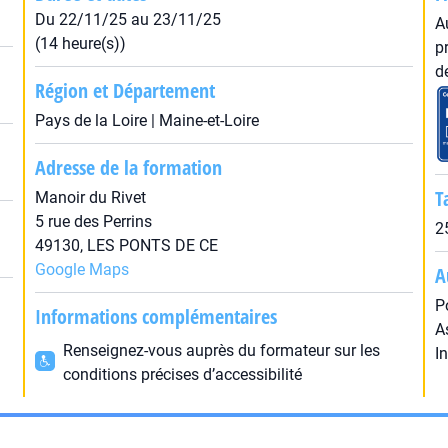
Du 22/11/25 au 23/11/25
A
(14 heure(s))
p
d
Région et Département
Pays de la Loire | Maine-et-Loire
Adresse de la formation
T
Manoir du Rivet
5 rue des Perrins
2
49130, LES PONTS DE CE
Google Maps
A
P
Informations complémentaires
A
Renseignez-vous auprès du formateur sur les
I
conditions précises d’accessibilité