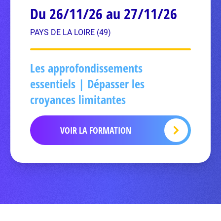
Du 26/11/26 au 27/11/26
PAYS DE LA LOIRE (49)
Les approfondissements
essentiels | Dépasser les
croyances limitantes
VOIR LA FORMATION