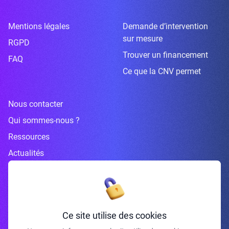
Mentions légales
Demande d’intervention
sur mesure
RGPD
Trouver un financement
FAQ
Ce que la CNV permet
Nous contacter
Qui sommes-nous ?
Ressources
Actualités
Inscrivez-vous à la newsletter
Ce site utilise des cookies