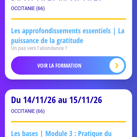
OCCITANIE (66)
Les approfondissements essentiels | La
puissance de la gratitude
Un pas vers l'abondance ?
VOIR LA FORMATION
Du 14/11/26 au 15/11/26
OCCITANIE (66)
Les bases | Module 3 : Pratique du