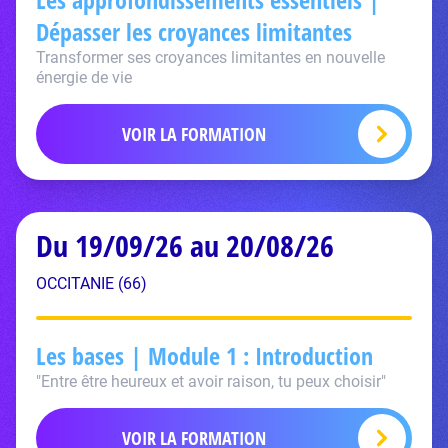
Dépasser les croyances limitantes
Transformer ses croyances limitantes en nouvelle
énergie de vie
VOIR LA FORMATION
Du 19/09/26 au 20/08/26
OCCITANIE (66)
Les bases | Module 1 : Introduction
"Entre être heureux et avoir raison, tu peux choisir"
VOIR LA FORMATION