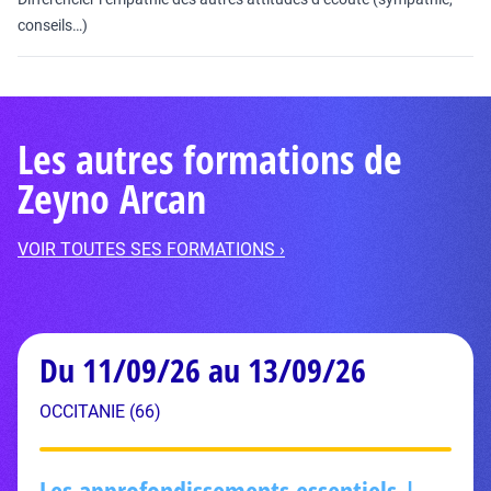
conseils…)
Les autres formations de
Zeyno Arcan
VOIR TOUTES SES FORMATIONS ›
Du 11/09/26 au 13/09/26
OCCITANIE (66)
Les approfondissements essentiels |