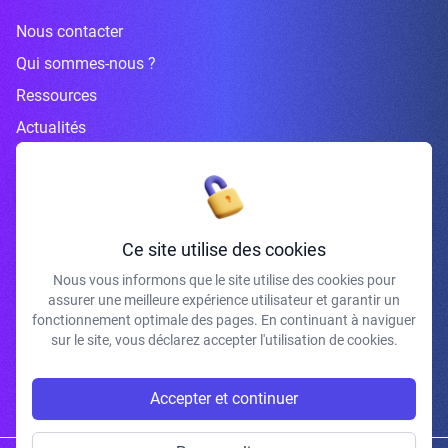
Nous contacter
Qui sommes-nous ?
Ressources
Actualités
Inscrivez-vous à la newsletter
Ce site utilise des cookies
Nous vous informons que le site utilise des cookies pour
assurer une meilleure expérience utilisateur et garantir un
J'accepte de recevoir vos e-mails et confirme avoir pris connaissance de
fonctionnement optimale des pages. En continuant à naviguer
votre politique de confidentialité et mentions légales.
sur le site, vous déclarez accepter l'utilisation de cookies.
S'INSCRIRE
Accepter et continuer