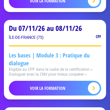
VOIR LA FORMATION
Du 07/11/26 au 08/11/26
CPF
ÎLE-DE-FRANCE (75)
Les bases | Module 3 : Pratique du
dialogue
Eligible au CPF dans le cadre de la certification «
Dialoguer avec la CNV pour mieux coopérer »
VOIR LA FORMATION