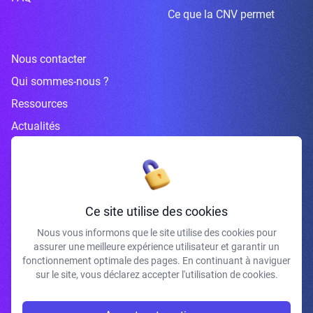
Ce que la CNV permet
Nous contacter
Qui sommes-nous ?
Ressources
Actualités
Inscrivez-vous à la newsletter
Ce site utilise des cookies
Nous vous informons que le site utilise des cookies pour
assurer une meilleure expérience utilisateur et garantir un
J'accepte de recevoir vos e-mails et confirme avoir pris connaissance de
fonctionnement optimale des pages. En continuant à naviguer
votre politique de confidentialité et mentions légales.
sur le site, vous déclarez accepter l'utilisation de cookies.
S'INSCRIRE