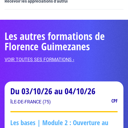
Recevoir les appréciations d’autrui
Les autres formations de
Florence Guimezanes
VOIR TOUTES SES FORMATIONS ›
Du 03/10/26 au 04/10/26
CPF
ÎLE-DE-FRANCE (75)
Les bases | Module 2 : Ouverture au