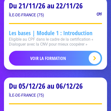
Du 21/11/26 au 22/11/26
CPF
ÎLE-DE-FRANCE (75)
Les bases | Module 1 : Introduction
Eligible au CPF dans le cadre de la certification «
Dialoguer avec la CNV pour mieux coopérer »
VOIR LA FORMATION
Du 05/12/26 au 06/12/26
ÎLE-DE-FRANCE (75)