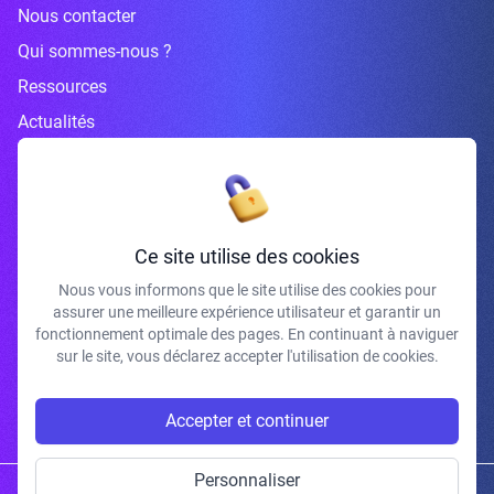
Nous contacter
Qui sommes-nous ?
Ressources
Actualités
Inscrivez-vous à la newsletter
Ce site utilise des cookies
Nous vous informons que le site utilise des cookies pour
assurer une meilleure expérience utilisateur et garantir un
J'accepte de recevoir vos e-mails et confirme avoir pris connaissance de
fonctionnement optimale des pages. En continuant à naviguer
votre politique de confidentialité et mentions légales.
sur le site, vous déclarez accepter l'utilisation de cookies.
S'INSCRIRE
Accepter et continuer
Personnaliser
Copyright © 2026 | Gum Studio. Tous droits réservés.