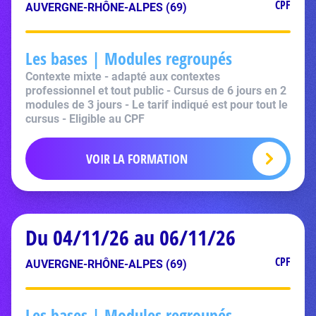
CPF
AUVERGNE-RHÔNE-ALPES (69)
Les bases | Modules regroupés
Contexte mixte - adapté aux contextes
professionnel et tout public - Cursus de 6 jours en 2
modules de 3 jours - Le tarif indiqué est pour tout le
cursus - Eligible au CPF
VOIR LA FORMATION
Du 04/11/26 au 06/11/26
CPF
AUVERGNE-RHÔNE-ALPES (69)
Les bases | Modules regroupés