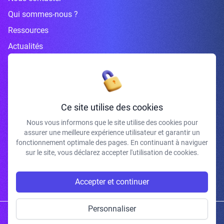
Qui sommes-nous ?
Ressources
Actualités
Inscrivez-vous à la newsletter
Ce site utilise des cookies
Nous vous informons que le site utilise des cookies pour
assurer une meilleure expérience utilisateur et garantir un
J'accepte de recevoir vos e-mails et confirme avoir pris connaissance de
fonctionnement optimale des pages. En continuant à naviguer
votre politique de confidentialité et mentions légales.
sur le site, vous déclarez accepter l'utilisation de cookies.
S'INSCRIRE
Accepter et continuer
Personnaliser
Copyright © 2026 | Gum Studio. Tous droits réservés.