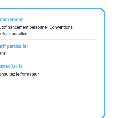
inancement
utofinancement personnel, Conventions
rofessionnelles
arif particulier
30€
utres Tarifs
onsultez le formateur.