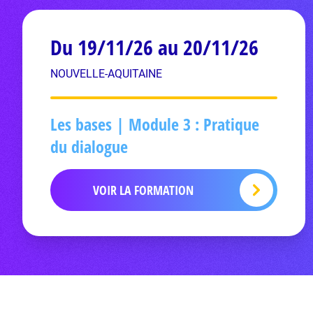
Du 19/11/26 au 20/11/26
NOUVELLE-AQUITAINE
Les bases | Module 3 : Pratique
du dialogue
VOIR LA FORMATION