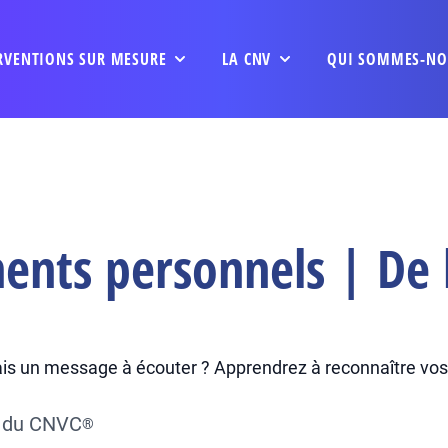
RVENTIONS SUR MESURE
LA CNV
QUI SOMMES-NO
nts personnels | De l
ais un message à écouter ? Apprendrez à reconnaître vos r
e du CNVC
®