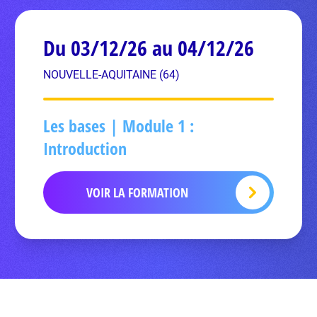
Du 03/12/26 au 04/12/26
NOUVELLE-AQUITAINE (64)
Les bases | Module 1 :
Introduction
VOIR LA FORMATION