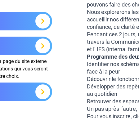
pouvons faire des cho
Nous explorerons les 
accueillir nos différ
confiance, de clarté e
Pendant ces 2 jours, 
travers la Communicat
et l’ IFS (internal fam
Programme des deux 
la page du site externe
Identifier nos schém
mations qui vous seront
face à la peur
tre choix.
Découvrir le foncti
Développer des repèr
au quotidien
Retrouver des espaces
Un pas après l’autre,
Pour vous inscrire, cl