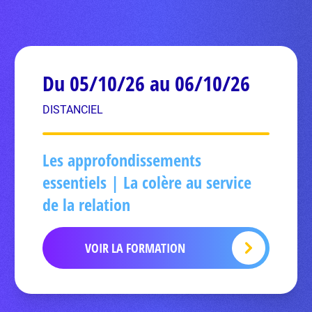
Du 05/10/26 au 06/10/26
DISTANCIEL
Les approfondissements
essentiels | La colère au service
de la relation
VOIR LA FORMATION