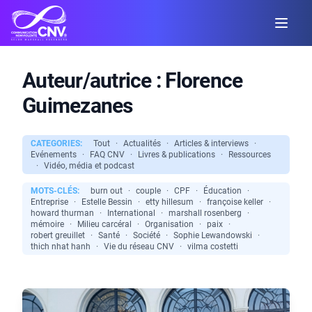
Auteur/autrice :
Florence
Guimezanes
CATEGORIES:
Tout
·
Actualités
·
Articles & interviews
·
Evénements
·
FAQ CNV
·
Livres & publications
·
Ressources
·
Vidéo, média et podcast
MOTS-CLÉS:
burn out
·
couple
·
CPF
·
Éducation
·
Entreprise
·
Estelle Bessin
·
etty hillesum
·
françoise keller
·
howard thurman
·
International
·
marshall rosenberg
·
mémoire
·
Milieu carcéral
·
Organisation
·
paix
·
robert greuillet
·
Santé
·
Société
·
Sophie Lewandowski
·
thich nhat hanh
·
Vie du réseau CNV
·
vilma costetti