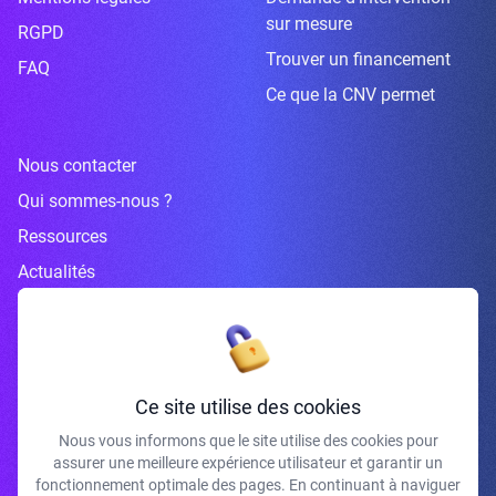
sur mesure
RGPD
Trouver un financement
FAQ
Ce que la CNV permet
Nous contacter
Qui sommes-nous ?
Ressources
Actualités
Inscrivez-vous à la newsletter
Ce site utilise des cookies
Nous vous informons que le site utilise des cookies pour
assurer une meilleure expérience utilisateur et garantir un
J'accepte de recevoir vos e-mails et confirme avoir pris connaissance de
fonctionnement optimale des pages. En continuant à naviguer