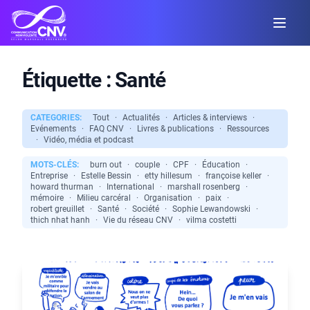
Étiquette :
Santé
CATEGORIES:
Tout
·
Actualités
·
Articles & interviews
·
Evénements
·
FAQ CNV
·
Livres & publications
·
Ressources
·
Vidéo, média et podcast
MOTS-CLÉS:
burn out
·
couple
·
CPF
·
Éducation
·
Entreprise
·
Estelle Bessin
·
etty hillesum
·
françoise keller
·
howard thurman
·
International
·
marshall rosenberg
·
mémoire
·
Milieu carcéral
·
Organisation
·
paix
·
robert greuillet
·
Santé
·
Société
·
Sophie Lewandowski
·
thich nhat hanh
·
Vie du réseau CNV
·
vilma costetti