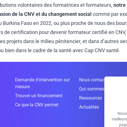
ributions volontaires des formatrices et formateurs,
notre
ffusion de la CNV et du changement social
comme par exe
u Burkina Faso
en 2022, ou plus proche de nous des bour
 de certification pour devenir formateur certifié en CNV, 
es projets dans le milieu pénitencier, et dans d’autres 
u bien dans le cadre de la santé avec
Cap CNV santé
.
Demande d’intervention sur
Nous contacter
mesure
Qui sommes-nous ?
Trouver un financement
Ressources
Ce que la CNV permet
Actualités
Nous 
meilleur
page