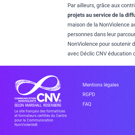
Par ailleurs, grâce aux cont
projets au service de la di
maison de la NonViolence a
personnes dans leur parcours
NonViolence
pour soutenir d
avec
Déclic CNV éducation
o
Mentions légales
RGPD
FAQ
Le site français des formatrices
et formateurs certifiés du Centre
pour la Communication
NonViolente®