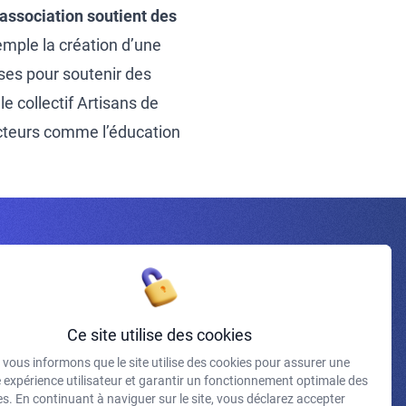
 association soutient des
mple la création
d’une
ses pour soutenir des
le collectif
Artisans de
secteurs comme l’éducation
Inscrivez-vous à la newsletter
Ce site utilise des cookies
vous informons que le site utilise des cookies pour assurer une
J'accepte de recevoir vos e-mails et confirme avoir pris
e expérience utilisateur et garantir un fonctionnement optimale des
connaissance de votre politique de confidentialité et
s. En continuant à naviguer sur le site, vous déclarez accepter
mentions légales.