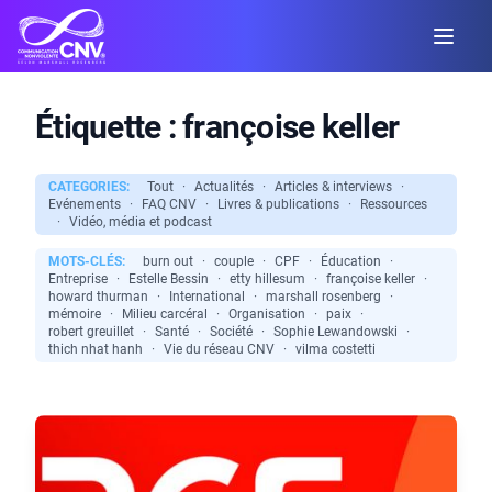
Étiquette :
françoise keller
CATEGORIES:
Tout
·
Actualités
·
Articles & interviews
·
Evénements
·
FAQ CNV
·
Livres & publications
·
Ressources
·
Vidéo, média et podcast
MOTS-CLÉS:
burn out
·
couple
·
CPF
·
Éducation
·
Entreprise
·
Estelle Bessin
·
etty hillesum
·
françoise keller
·
howard thurman
·
International
·
marshall rosenberg
·
mémoire
·
Milieu carcéral
·
Organisation
·
paix
·
robert greuillet
·
Santé
·
Société
·
Sophie Lewandowski
·
thich nhat hanh
·
Vie du réseau CNV
·
vilma costetti