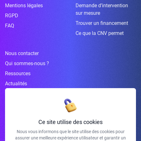
Mentions légales
Demande d’intervention
sur mesure
RGPD
Trouver un financement
FAQ
Ce que la CNV permet
Nous contacter
Qui sommes-nous ?
Ressources
Actualités
Inscrivez-vous à la newsletter
Ce site utilise des cookies
Nous vous informons que le site utilise des cookies pour
assurer une meilleure expérience utilisateur et garantir un