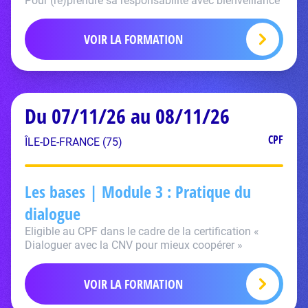
Pour (re)prendre sa responsabilité avec bienveillance
VOIR LA FORMATION
Du 07/11/26 au 08/11/26
CPF
ÎLE-DE-FRANCE (75)
Les bases | Module 3 : Pratique du
dialogue
Eligible au CPF dans le cadre de la certification «
Dialoguer avec la CNV pour mieux coopérer »
VOIR LA FORMATION