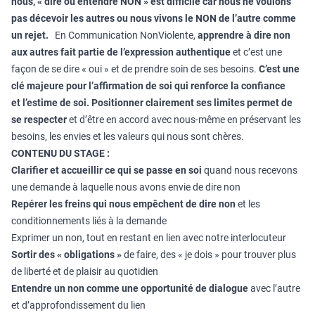
nous, « dire ou entendre NON » est difficile car nous ne voulons
pas décevoir les autres ou nous vivons le NON de l’autre comme
un rejet.
En Communication NonViolente,
apprendre à dire non
aux autres fait partie de
l’expression authentique
et c’est une
façon de se dire « oui » et de prendre soin de ses besoins.
C’est une
clé majeure pour l’affirmation de soi qui renforce la confiance
et
l’estime de soi.
Positionner clairement ses limites permet de
se respecter
et d’être en accord avec nous-même en préservant les
besoins, les envies et les valeurs qui nous sont chères.
CONTENU DU STAGE :
Clarifier et accueillir ce qui se passe en soi
quand nous recevons
une demande à laquelle nous avons envie de dire non
Repérer les freins qui nous empêchent de dire non
et les
conditionnements liés à la demande
Exprimer un non, tout en restant en lien avec notre interlocuteur
Sortir des « obligations »
de faire, des « je dois » pour trouver plus
de liberté et de plaisir au quotidien
Entendre un non comme une opportunité de dialogue
avec l’autre
et d’approfondissement du lien