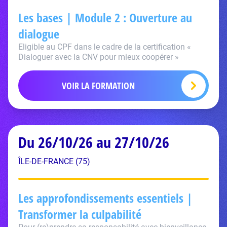
Les bases | Module 2 : Ouverture au
dialogue
Eligible au CPF dans le cadre de la certification «
Dialoguer avec la CNV pour mieux coopérer »
VOIR LA FORMATION
Du 26/10/26 au 27/10/26
ÎLE-DE-FRANCE (75)
Les approfondissements essentiels |
Transformer la culpabilité