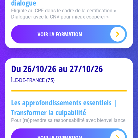
dialogue
Eligible au CPF dans le cadre de la certification «
Dialoguer avec la CNV pour mieux coopérer »
VOIR LA FORMATION
Du 26/10/26 au 27/10/26
ÎLE-DE-FRANCE (75)
Les approfondissements essentiels |
Transformer la culpabilité
Pour (re)prendre sa responsabilité avec bienveillance
VOIR LA FORMATION