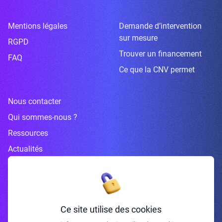
Mentions légales
Demande d’intervention
sur mesure
RGPD
Trouver un financement
FAQ
Ce que la CNV permet
Nous contacter
Qui sommes-nous ?
Ressources
Actualités
Inscrivez-vous à la newsletter
Ce site utilise des cookies