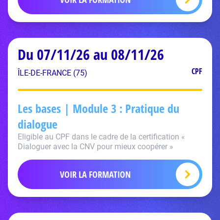
Du 07/11/26 au 08/11/26
CPF
ÎLE-DE-FRANCE (75)
Les bases | Module 3 : Pratique du
dialogue
Eligible au CPF dans le cadre de la certification «
Dialoguer avec la CNV pour mieux coopérer »
VOIR LA FORMATION