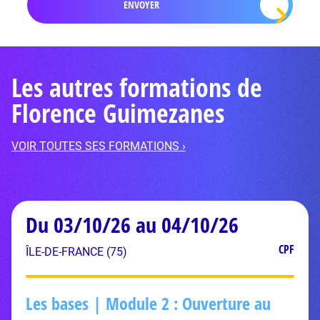
Les autres formations de
Florence Guimezanes
VOIR TOUTES SES FORMATIONS ›
Du 03/10/26 au 04/10/26
CPF
ÎLE-DE-FRANCE (75)
Les bases | Module 2 : Ouverture au