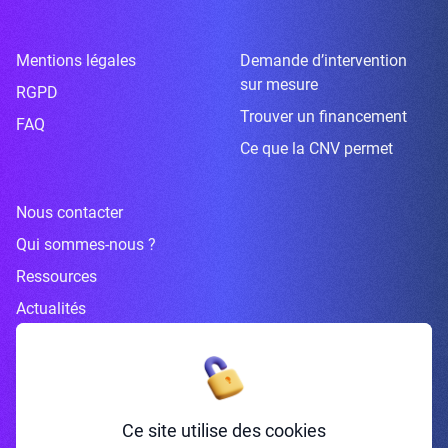
Mentions légales
Demande d’intervention
sur mesure
RGPD
Trouver un financement
FAQ
Ce que la CNV permet
Nous contacter
Qui sommes-nous ?
Ressources
Actualités
Inscrivez-vous à la newsletter
Ce site utilise des cookies