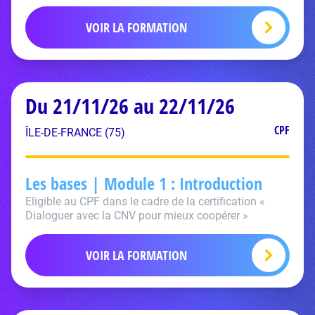
VOIR LA FORMATION
Du 21/11/26 au 22/11/26
CPF
ÎLE-DE-FRANCE (75)
Les bases | Module 1 : Introduction
Eligible au CPF dans le cadre de la certification «
Dialoguer avec la CNV pour mieux coopérer »
VOIR LA FORMATION