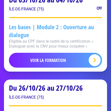
CPF
ÎLE-DE-FRANCE (75)
Les bases | Module 2 : Ouverture au
dialogue
Eligible au CPF dans le cadre de la certification «
Dialoguer avec la CNV pour mieux coopérer »
VOIR LA FORMATION
Du 26/10/26 au 27/10/26
ÎLE-DE-FRANCE (75)