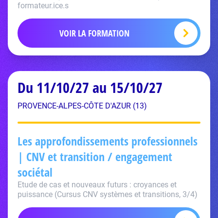
formateur.ice.s
VOIR LA FORMATION
Du 11/10/27 au 15/10/27
PROVENCE-ALPES-CÔTE D'AZUR (13)
Les approfondissements professionnels
| CNV et transition / engagement
sociétal
Etude de cas et nouveaux futurs : croyances et
puissance (Cursus CNV systèmes et transitions, 3/4)