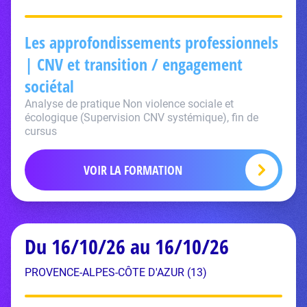
Les approfondissements professionnels
| CNV et transition / engagement
sociétal
Analyse de pratique Non violence sociale et
écologique (Supervision CNV systémique), fin de
cursus
VOIR LA FORMATION
Du 16/10/26 au 16/10/26
PROVENCE-ALPES-CÔTE D'AZUR (13)