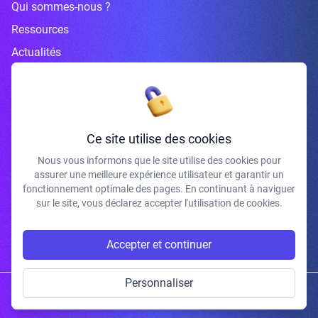
Qui sommes-nous ?
Ressources
Actualités
Inscrivez-vous à la newsletter
Ce site utilise des cookies
Nous vous informons que le site utilise des cookies pour
assurer une meilleure expérience utilisateur et garantir un
J'accepte de recevoir vos e-mails et confirme avoir pris connaissance de
fonctionnement optimale des pages. En continuant à naviguer
votre politique de confidentialité et mentions légales.
sur le site, vous déclarez accepter l'utilisation de cookies.
S'INSCRIRE
Accepter et continuer
Personnaliser
Copyright © 2026 | Gum Studio. Tous droits réservés.