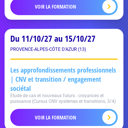
VOIR LA FORMATION
Du 11/10/27 au 15/10/27
PROVENCE-ALPES-CÔTE D'AZUR (13)
Les approfondissements professionnels
| CNV et transition / engagement
sociétal
Etude de cas et nouveaux futurs : croyances et
puissance (Cursus CNV systèmes et transitions, 3/4)
VOIR LA FORMATION