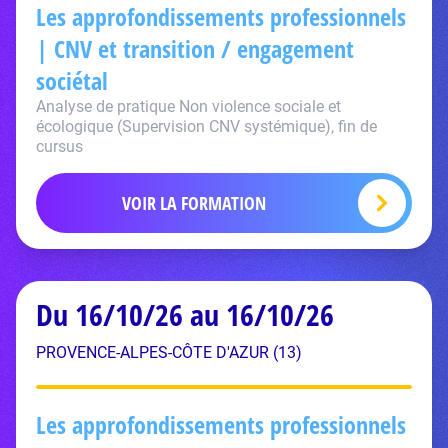
Les approfondissements professionnels
| CNV et transition / engagement
sociétal
Analyse de pratique Non violence sociale et
écologique (Supervision CNV systémique), fin de
cursus
VOIR LA FORMATION
Du 16/10/26 au 16/10/26
PROVENCE-ALPES-CÔTE D'AZUR (13)
Les approfondissements professionnels