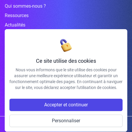
Qui sommes-nous ?
Ressources
Actualités
Inscrivez-vous à la newsletter
Ce site utilise des cookies
Nous vous informons que le site utilise des cookies pour
assurer une meilleure expérience utilisateur et garantir un
J'accepte de recevoir vos e-mails et confirme avoir pris connaissance de
fonctionnement optimale des pages. En continuant à naviguer
votre politique de confidentialité et mentions légales.
sur le site, vous déclarez accepter l'utilisation de cookies.
S'INSCRIRE
Accepter et continuer
Personnaliser
Copyright © 2026 | Gum Studio. Tous droits réservés.