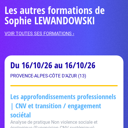
Les autres formations de
Sophie LEWANDOWSKI
VOIR TOUTES SES FORMATIONS ›
Du 16/10/26 au 16/10/26
PROVENCE-ALPES-CÔTE D'AZUR (13)
Les approfondissements professionnels
| CNV et transition / engagement
sociétal
Analyse de pratique Non violence sociale et
écologique (Supervision CNV systémique),