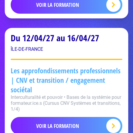
VOIR LA FORMATION
Du 12/04/27 au 16/04/27
ÎLE-DE-FRANCE
Les approfondissements professionnels
| CNV et transition / engagement
sociétal
Interculturalité et pouvoir • Bases de la systémie pour
formateur.ice.s (Cursus CNV Systèmes et transitions,
1/4)
VOIR LA FORMATION