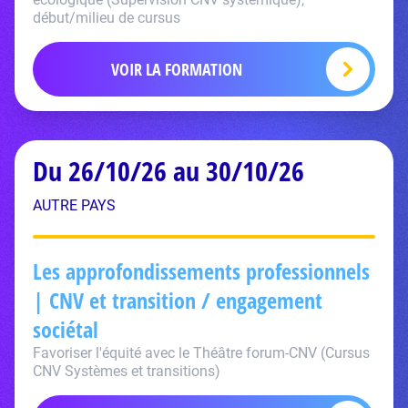
début/milieu de cursus
VOIR LA FORMATION
Du 26/10/26 au 30/10/26
AUTRE PAYS
Les approfondissements professionnels
| CNV et transition / engagement
sociétal
Favoriser l'équité avec le Théâtre forum-CNV (Cursus
CNV Systèmes et transitions)