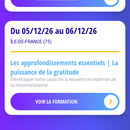
Du 05/12/26 au 06/12/26
ÎLE-DE-FRANCE (75)
Les approfondissements essentiels | La
puissance de la gratitude
Développer notre capacité à ressentir et exprimer de
la reconnaissance
VOIR LA FORMATION