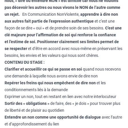
nous, « dire ou entendre NON » est difficile car nous ne voulons
pas décevoir les autres ou nous vivons le NON de l’autre comme
un rejet.
En Communication NonViolente,
apprendre à dire non
aux autres fait partie de
l’expression authentique
et c’est une
façon de se dire « oui » et de prendre soin de ses besoins.
C’est une
clé majeure pour l’affirmation de soi qui renforce la confiance
et
l’estime de soi.
Positionner clairement ses limites permet de
se respecter
et d’être en accord avec nous-même en préservant les
besoins, les envies et les valeurs qui nous sont chères.
CONTENU DU STAGE :
Clarifier et accueillir ce qui se passe en soi
quand nous recevons
une demande à laquelle nous avons envie de dire non
Repérer les freins qui nous empêchent de dire non
et les
conditionnements liés à la demande
Exprimer un non, tout en restant en lien avec notre interlocuteur
Sortir des « obligations »
de faire, des « je dois » pour trouver plus
de liberté et de plaisir au quotidien
Entendre un non comme une opportunité de dialogue
avec l’autre
et d’approfondissement du lien