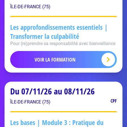
ÎLE-DE-FRANCE (75)
Les approfondissements essentiels |
Transformer la culpabilité
Pour (re)prendre sa responsabilité avec bienveillance
VOIR LA FORMATION
Du 07/11/26 au 08/11/26
CPF
ÎLE-DE-FRANCE (75)
Les bases | Module 3 : Pratique du