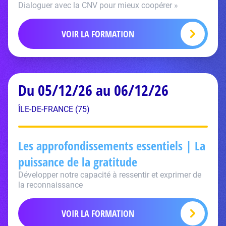
Dialoguer avec la CNV pour mieux coopérer »
VOIR LA FORMATION
Du 05/12/26 au 06/12/26
ÎLE-DE-FRANCE (75)
Les approfondissements essentiels | La
puissance de la gratitude
Développer notre capacité à ressentir et exprimer de
la reconnaissance
VOIR LA FORMATION