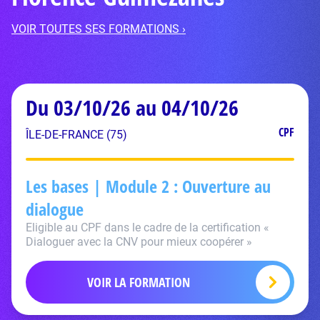
VOIR TOUTES SES FORMATIONS ›
Du 03/10/26 au 04/10/26
CPF
ÎLE-DE-FRANCE (75)
Les bases | Module 2 : Ouverture au
dialogue
Eligible au CPF dans le cadre de la certification «
Dialoguer avec la CNV pour mieux coopérer »
VOIR LA FORMATION