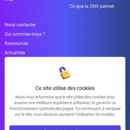
Ce que la CNV permet
Nous contacter
Qui sommes-nous ?
Ressources
Actualités
Inscrivez-vous à la newsletter
Ce site utilise des cookies
Nous vous informons que le site utilise des cookies pour
assurer une meilleure expérience utilisateur et garantir un
J'accepte de recevoir vos e-mails et confirme avoir pris connaissance de
fonctionnement optimale des pages. En continuant à naviguer
votre politique de confidentialité et mentions légales.
sur le site, vous déclarez accepter l'utilisation de cookies.
S'INSCRIRE