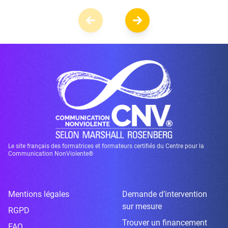
Le site français des formatrices et formateurs certifiés du Centre pour la
Communication NonViolente®
Mentions légales
Demande d’intervention
sur mesure
RGPD
Trouver un financement
FAQ