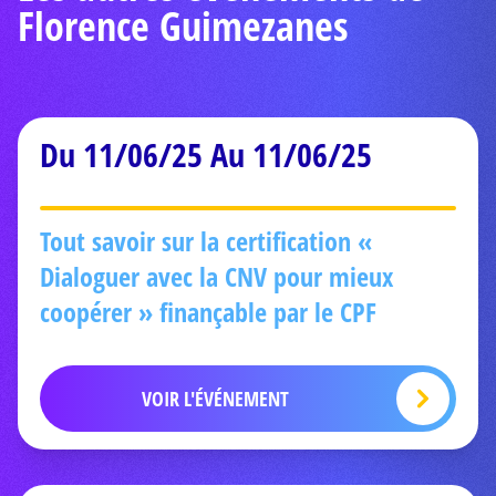
Florence Guimezanes
Du 11/06/25 Au 11/06/25
Tout savoir sur la certification «
Dialoguer avec la CNV pour mieux
coopérer » finançable par le CPF
VOIR L'ÉVÉNEMENT