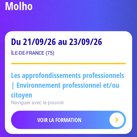
Molho
Du 21/09/26 au 23/09/26
ÎLE-DE-FRANCE (75)
Les approfondissements professionnels
| Environnement professionnel et/ou
citoyen
Naviguer avec le pouvoir
VOIR LA FORMATION