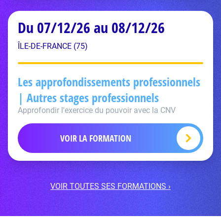
Du 07/12/26 au 08/12/26
ÎLE-DE-FRANCE (75)
Les approfondissements professionnels
| Autres stages professionnels
Approfondir l'exercice du pouvoir avec la CNV
VOIR LA FORMATION
VOIR TOUTES SES FORMATIONS ›