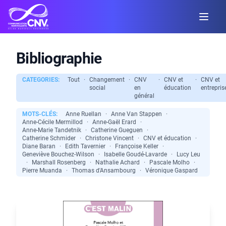
Bibliographie
CATEGORIES:
Tout
·
Changement
·
CNV
·
CNV et
·
CNV et
social
en
éducation
entrepris
général
MOTS-CLÉS:
Anne Ruellan
·
Anne Van Stappen
·
Anne-Cécile Mermillod
·
Anne-Gaël Erard
·
Anne-Marie Tandetnik
·
Catherine Gueguen
·
Catherine Schmider
·
Christone Vincent
·
CNV et éducation
·
Diane Baran
·
Edith Tavernier
·
Françoise Keller
·
Geneviève Bouchez-Wilson
·
Isabelle Goudé-Lavarde
·
Lucy Leu
·
Marshall Rosenberg
·
Nathalie Achard
·
Pascale Molho
·
Pierre Muanda
·
Thomas d'Ansambourg
·
Véronique Gaspard