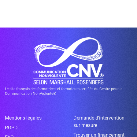
Le site français des formatrices et formateurs certifiés du Centre pour la
Communication NonViolente®
Mentions légales
Demande d’intervention
sur mesure
RGPD
Trouver un financement