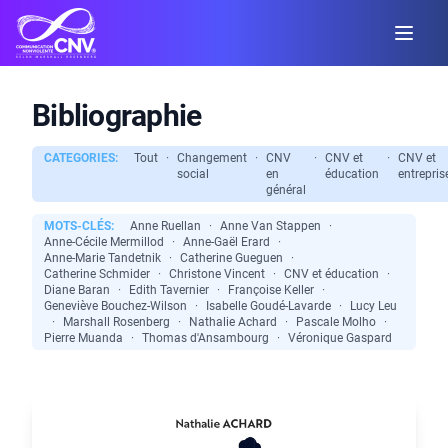
Bibliographie
CATEGORIES:
Tout
·
Changement
·
CNV
·
CNV et
·
CNV et
social
en
éducation
entrepris
général
MOTS-CLÉS:
Anne Ruellan
·
Anne Van Stappen
·
Anne-Cécile Mermillod
·
Anne-Gaël Erard
·
Anne-Marie Tandetnik
·
Catherine Gueguen
·
Catherine Schmider
·
Christone Vincent
·
CNV et éducation
·
Diane Baran
·
Edith Tavernier
·
Françoise Keller
·
Geneviève Bouchez-Wilson
·
Isabelle Goudé-Lavarde
·
Lucy Leu
·
Marshall Rosenberg
·
Nathalie Achard
·
Pascale Molho
·
Pierre Muanda
·
Thomas d'Ansambourg
·
Véronique Gaspard