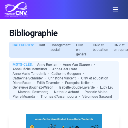
Bibliographie
CATEGORIES:
Tout
·
Changement
·
CNV
·
CNV et
·
CNV et
social
en
éducation
entrepris
général
MOTS-CLÉS:
Anne Ruellan
·
Anne Van Stappen
·
Anne-Cécile Mermillod
·
Anne-Gaël Erard
·
Anne-Marie Tandetnik
·
Catherine Gueguen
·
Catherine Schmider
·
Christone Vincent
·
CNV et éducation
·
Diane Baran
·
Edith Tavernier
·
Françoise Keller
·
Geneviève Bouchez-Wilson
·
Isabelle Goudé-Lavarde
·
Lucy Leu
·
Marshall Rosenberg
·
Nathalie Achard
·
Pascale Molho
·
Pierre Muanda
·
Thomas d'Ansambourg
·
Véronique Gaspard